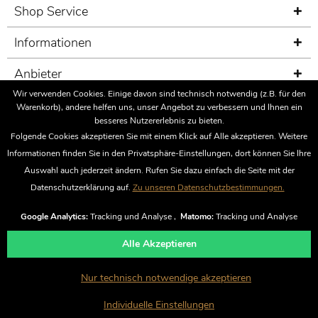
Shop Service
Informationen
Anbieter
Wir verwenden Cookies. Einige davon sind technisch notwendig (z.B. für den
Sicherheit
Warenkorb), andere helfen uns, unser Angebot zu verbessern und Ihnen ein
besseres Nutzererlebnis zu bieten.
Fairness im Handel
Folgende Cookies akzeptieren Sie mit einem Klick auf Alle akzeptieren. Weitere
Informationen finden Sie in den Privatsphäre-Einstellungen, dort können Sie Ihre
Bewertungen
Auswahl auch jederzeit ändern. Rufen Sie dazu einfach die Seite mit der
Datenschutzerklärung auf.
Zu unseren Datenschutzbestimmungen.
Vertrag widerrufen
Google Analytics:
Tracking und Analyse ,
Matomo:
Tracking und Analyse
Alle Akzeptieren
* Alle Preise inkl. gesetzl. Mehrwertsteuer zzgl.
Versandkosten
und ggf.
Nur technisch notwendige akzeptieren
Nachnahmegebühren, wenn nicht anders beschrieben
Individuelle Einstellungen
© Felix Tebinka OHG.
Icons von: icons8.de