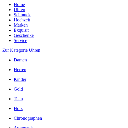
Home
Uhren
Schmuck
Hochzeit
Marken
Exquisit
Geschenke
Service
Zur Kategorie Uhren
Damen
Herren
Kinder
Gold
Titan
Holz
Chronographen
Automatik