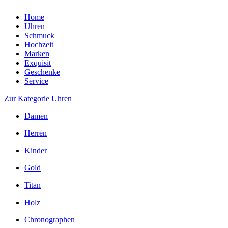
Home
Uhren
Schmuck
Hochzeit
Marken
Exquisit
Geschenke
Service
Zur Kategorie Uhren
Damen
Herren
Kinder
Gold
Titan
Holz
Chronographen