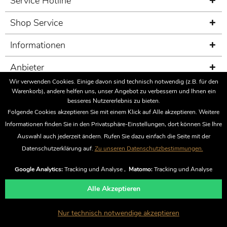
Service Hotline
Shop Service
Informationen
Anbieter
Wir verwenden Cookies. Einige davon sind technisch notwendig (z.B. für den
Sicherheit
Warenkorb), andere helfen uns, unser Angebot zu verbessern und Ihnen ein
besseres Nutzererlebnis zu bieten.
Fairness im Handel
Folgende Cookies akzeptieren Sie mit einem Klick auf Alle akzeptieren. Weitere
Informationen finden Sie in den Privatsphäre-Einstellungen, dort können Sie Ihre
Bewertungen
Auswahl auch jederzeit ändern. Rufen Sie dazu einfach die Seite mit der
Datenschutzerklärung auf.
Zu unseren Datenschutzbestimmungen.
Vertrag widerrufen
Google Analytics:
Tracking und Analyse ,
Matomo:
Tracking und Analyse
Alle Akzeptieren
* Alle Preise inkl. gesetzl. Mehrwertsteuer zzgl.
Versandkosten
und ggf.
Nur technisch notwendige akzeptieren
Nachnahmegebühren, wenn nicht anders beschrieben