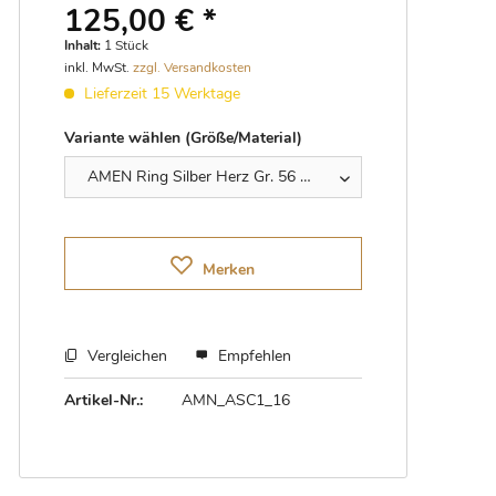
125,00 € *
THOMAS SABO
Inhalt:
1 Stück
inkl. MwSt.
zzgl. Versandkosten
THOMAS SABO CHARM CLUB
Lieferzeit 15 Werktage
Variante wählen (Größe/Material)
Merken
Vergleichen
Empfehlen
Artikel-Nr.:
AMN_ASC1_16