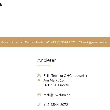
6"
 Versand innerhalb Deutschlands
+49 (0) 3544 2072
mail@juwelum.de
Anbieter
Felix Tebinka OHG - Juwelier
Am Markt 15
D-15926 Luckau
mail@juwelum.de
+49-3544-2072