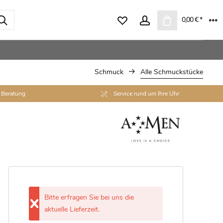
0,00 € *
Schmuck
Alle Schmuckstücke
 Beratung
Service rund um Ihre Uhr
2072
Eigene Uhrmacherwerkstatt
sringe, Antragsringe, Trauringe & Co.
Schmuck
PRINZESSIN LILLIFEE
RAUSCHMAYER
ROMI
S.OLIVER
Bitte erfragen Sie bei uns die
aktuelle Lieferzeit.
SCOUT