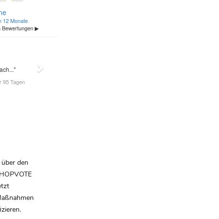
 über den
r SHOPVOTE
tzt
 Maßnahmen
zieren.